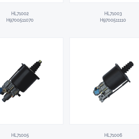
HL71002
HL71003
H9700511070
H9700511110
HL71005
HL71006