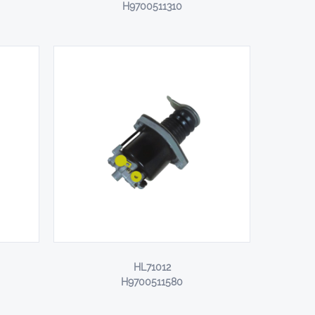
H9700511310
HL71012
H9700511580