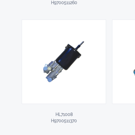
H9700511260
HL71008
H9700511370