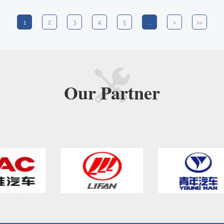
1
2
3
4
5
...
>
>>
Our
Partner