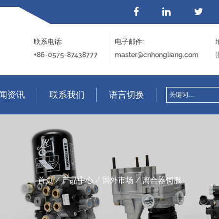
联系电话:
电子邮件:
+86-0575-87438777
master@cnhongliang.com
闻资讯
联系我们
语言切换
首页
/
产品中心
/
国外市场
/
离合器伺服