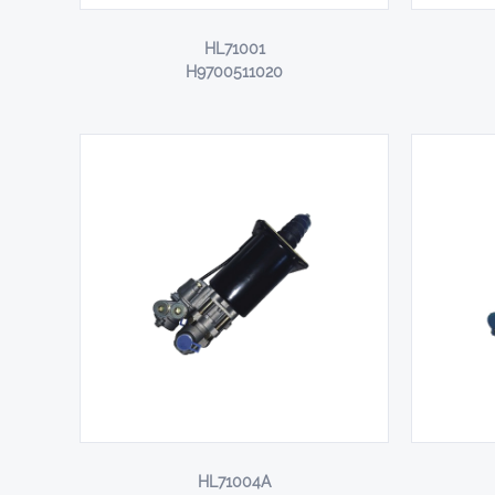
HL71001
H9700511020
HL71004A