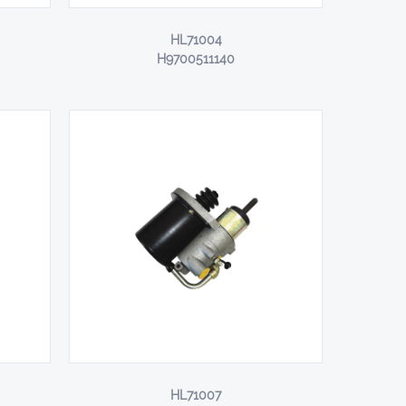
HL71004
H9700511140
HL71007