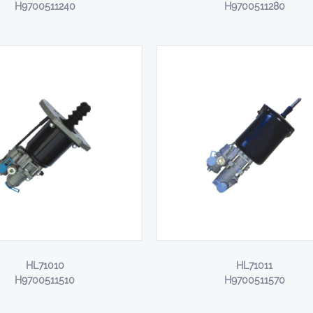
H9700511240
H9700511280
HL71010
HL71011
H9700511510
H9700511570